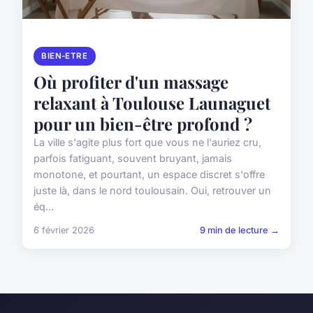
BIEN-ETRE
Où profiter d'un massage
relaxant à Toulouse Launaguet
pour un bien-être profond ?
La ville s'agite plus fort que vous ne l'auriez cru,
parfois fatiguant, souvent bruyant, jamais
monotone, et pourtant, un espace discret s'offre
juste là, dans le nord toulousain. Oui, retrouver un
éq...
6 février 2026
9 min de lecture →