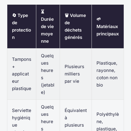
⏳
🔄 Type
🗑️ Volume
Durée
🌱
de
de
de vie
Matériaux
protectio
déchets
moye
principaux
n
générés
nne
Quelq
Tampons
ues
Plastique,
+
Plusieurs
heure
rayonne,
applicat
milliers
s
coton non
eur
par vie
(jetabl
bio
plastique
e)
Quelq
Serviette
Équivalent
ues
Polyéthylè
hygiéniq
à
heure
ne,
ue
plusieurs
s
plastique,