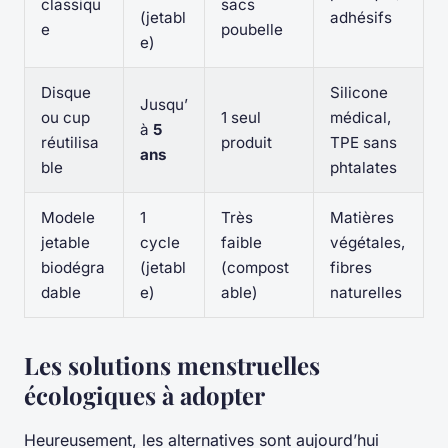
classiqu
sacs
(jetabl
adhésifs
e
poubelle
e)
Disque
Silicone
Jusqu’
ou cup
1 seul
médical,
à
5
réutilisa
produit
TPE sans
ans
ble
phtalates
Modele
1
Très
Matières
jetable
cycle
faible
végétales,
biodégra
(jetabl
(compost
fibres
dable
e)
able)
naturelles
Les solutions menstruelles
écologiques à adopter
Heureusement, les alternatives sont aujourd’hui