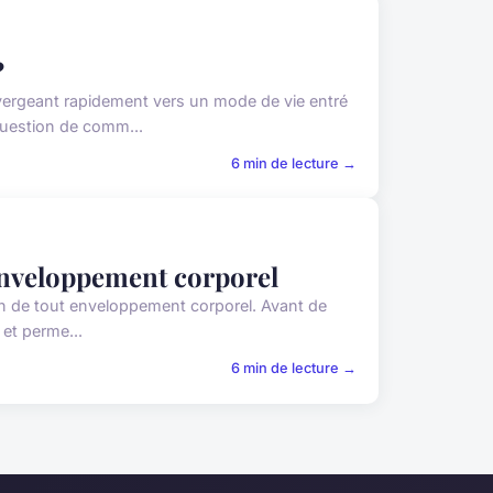
?
vergeant rapidement vers un mode de vie entré
question de comm...
6 min de lecture →
enveloppement corporel
ion de tout enveloppement corporel. Avant de
 et perme...
6 min de lecture →