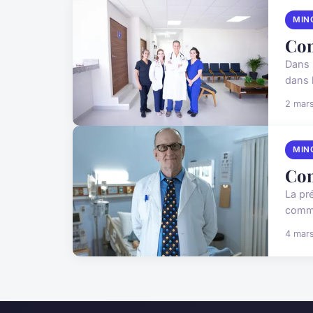
MIN
Com
Dans 
dans 
2 mar
MIN
Com
La pr
commen
4 mar