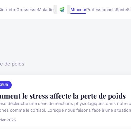
Bien-etre
Grossesse
Maladie
Minceur
Professionnels
Sante
S
te de poids
CEUR
ment le stress affecte la perte de poids
ress déclenche une série de réactions physiologiques dans notre c
nes comme le cortisol. Lorsque nous faisons face à une situation 
rier 2025