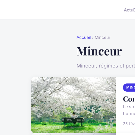
Actu
Accueil
› Minceur
Minceur
Minceur, régimes et per
MIN
Com
Le st
hormo
25 fév